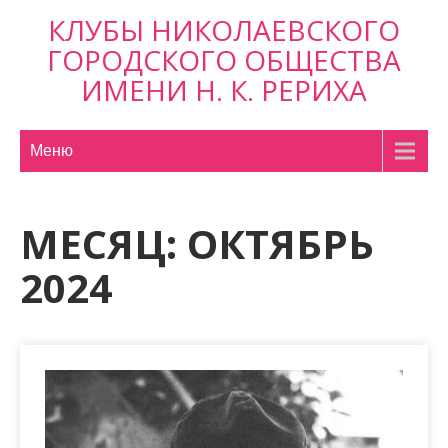
П
КЛУБЫ НИКОЛАЕВСКОГО
р
ГОРОДСКОГО ОБЩЕСТВА
о
ИМЕНИ Н. К. РЕРИХА
м
о
т
Меню
а
т
ь
МЕСЯЦ:
ОКТЯБРЬ
к
2024
с
о
д
е
р
ж
и