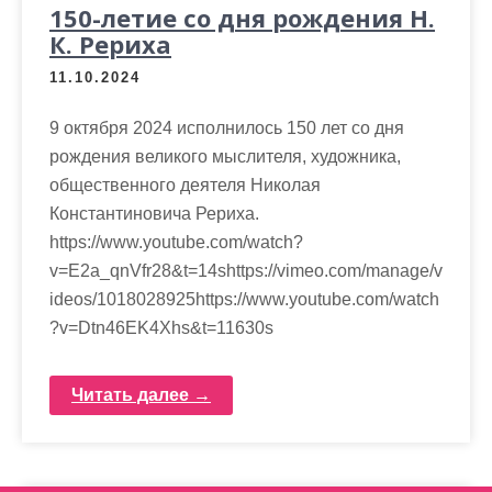
150-летие со дня рождения Н.
К. Рериха
11.10.2024
9 октября 2024 исполнилось 150 лет со дня
рождения великого мыслителя, художника,
общественного деятеля Николая
Константиновича Рериха.
https://www.youtube.com/watch?
v=E2a_qnVfr28&t=14shttps://vimeo.com/manage/v
ideos/1018028925https://www.youtube.com/watch
?v=Dtn46EK4Xhs&t=11630s
Читать далее →