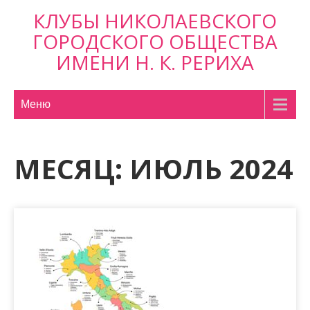
П
КЛУБЫ НИКОЛАЕВСКОГО
р
ГОРОДСКОГО ОБЩЕСТВА
о
ИМЕНИ Н. К. РЕРИХА
м
о
т
Меню
а
т
ь
МЕСЯЦ:
ИЮЛЬ 2024
к
с
о
д
е
р
ж
и